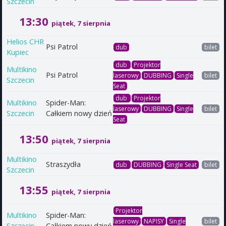
Szczecin
13:30
piątek, 7 sierpnia
Helios CHR
Psi Patrol
dub
bilet
Kupiec
dub
Projektor
Multikino
Psi Patrol
laserowy
DUBBING
Single
bilet
Szczecin
Seat
dub
Projektor
Multikino
Spider-Man:
laserowy
DUBBING
Single
bilet
Szczecin
Całkiem nowy dzień
Seat
13:50
piątek, 7 sierpnia
Multikino
Straszydła
dub
DUBBING
Single Seat
bilet
Szczecin
13:55
piątek, 7 sierpnia
Projektor
Multikino
Spider-Man:
laserowy
NAPISY
Single
bilet
Szczecin
Całkiem nowy dzień