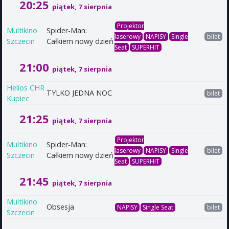
20:25
piątek, 7 sierpnia
Projektor
Multikino
Spider-Man:
laserowy
NAPISY
Single
bilet
Szczecin
Całkiem nowy dzień
Seat
SUPERHIT
21:00
piątek, 7 sierpnia
Helios CHR
TYLKO JEDNA NOC
bilet
Kupiec
21:25
piątek, 7 sierpnia
Projektor
Multikino
Spider-Man:
laserowy
NAPISY
Single
bilet
Szczecin
Całkiem nowy dzień
Seat
SUPERHIT
21:45
piątek, 7 sierpnia
Multikino
Obsesja
NAPISY
Single Seat
bilet
Szczecin