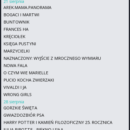
21 sierpnia
AREK.MAMA.PANORAMA
BOGACI I MARTWI
BUNTOWNIK
FRANCES HA
KRĘCIOŁEK
KSIĘGA PUSTYNI
MARZYCIELKI
NAZNACZONY: WYJŚCIE Z MROCZNEGO WYMIARU
NOWA FALA
O CZYM WIE MARIELLE
PUCIO KOCHA ZWIERZAKI
VIVALDI I JA
WRONG GIRLS
28 sierpnia
GORZKIE ŚWIĘTA
GWIAZDOZBIÓR PSA
HARRY POTTER I KAMIEŃ FILOZOFICZNY 25. ROCZNICA
JULIA PIROTTE - PIĘKNO I SIŁA