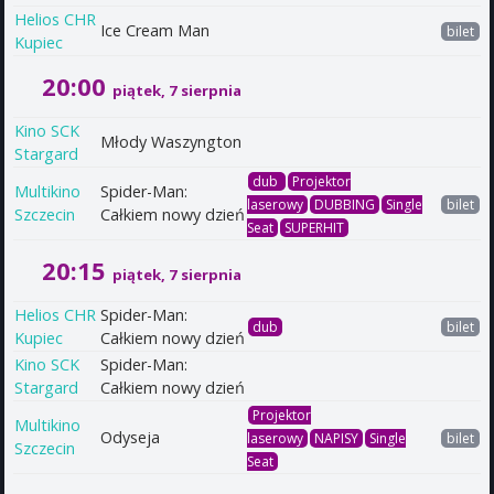
Helios CHR
Ice Cream Man
bilet
Kupiec
20:00
piątek, 7 sierpnia
Kino SCK
Młody Waszyngton
Stargard
dub
Projektor
Multikino
Spider-Man:
laserowy
DUBBING
Single
bilet
Szczecin
Całkiem nowy dzień
Seat
SUPERHIT
20:15
piątek, 7 sierpnia
Helios CHR
Spider-Man:
dub
bilet
Kupiec
Całkiem nowy dzień
Kino SCK
Spider-Man:
Stargard
Całkiem nowy dzień
Projektor
Multikino
Odyseja
laserowy
NAPISY
Single
bilet
Szczecin
Seat