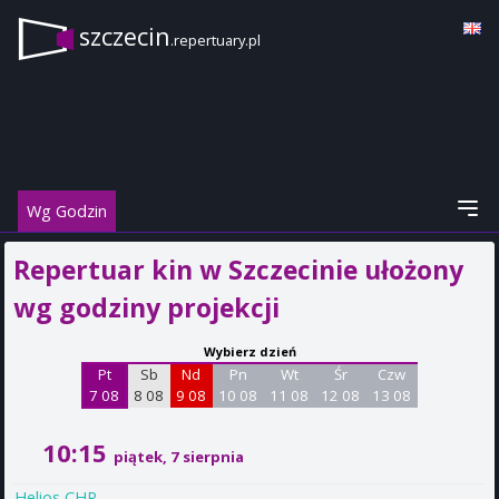
szczecin
.repertuary.pl
Wg Godzin
Repertuar kin w Szczecinie ułożony
wg godziny projekcji
Wybierz dzień
Pt
Sb
Nd
Pn
Wt
Śr
Czw
7 08
8 08
9 08
10 08
11 08
12 08
13 08
10:15
piątek, 7 sierpnia
Helios CHR