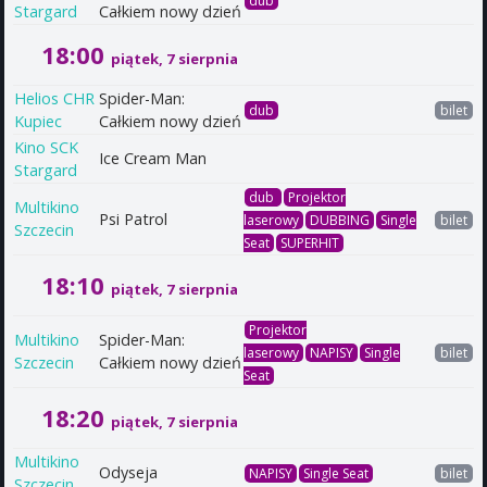
dub
Stargard
Całkiem nowy dzień
18:00
piątek, 7 sierpnia
Helios CHR
Spider-Man:
dub
bilet
Kupiec
Całkiem nowy dzień
Kino SCK
Ice Cream Man
Stargard
dub
Projektor
Multikino
Psi Patrol
laserowy
DUBBING
Single
bilet
Szczecin
Seat
SUPERHIT
18:10
piątek, 7 sierpnia
Projektor
Multikino
Spider-Man:
laserowy
NAPISY
Single
bilet
Szczecin
Całkiem nowy dzień
Seat
18:20
piątek, 7 sierpnia
Multikino
Odyseja
NAPISY
Single Seat
bilet
Szczecin