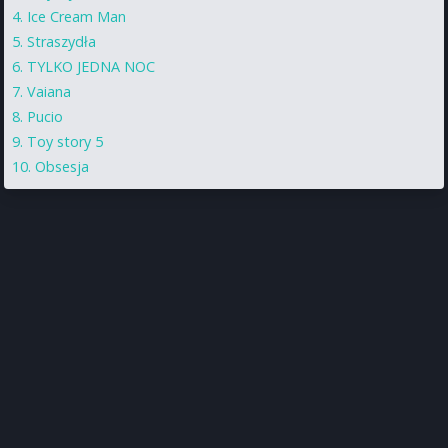
Ice Cream Man
Straszydła
TYLKO JEDNA NOC
Vaiana
Pucio
Toy story 5
Obsesja