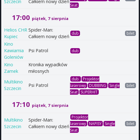
Szczecin
Całkiem nowy dzień
Seat
17:00
piątek, 7 sierpnia
Helios CHR
Spider-Man:
dub
bilet
Kupiec
Całkiem nowy dzień
Kino
Kawiarnia
Psi Patrol
dub
Goleniów
Kino
Kronika wypadków
Zamek
miłosnych
dub
Projektor
Multikino
Psi Patrol
laserowy
DUBBING
Single
bilet
Szczecin
Seat
SUPERHIT
17:10
piątek, 7 sierpnia
Projektor
Multikino
Spider-Man:
laserowy
NAPISY
Single
bilet
Szczecin
Całkiem nowy dzień
Seat