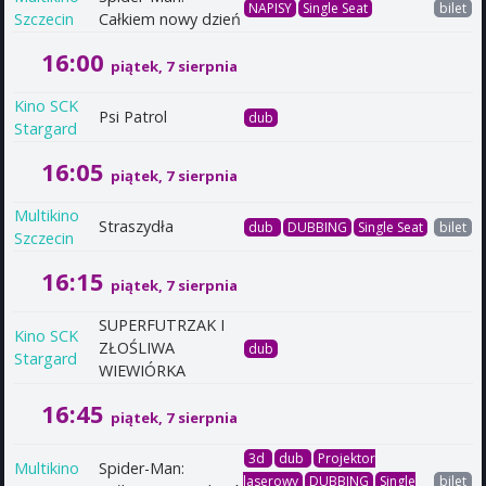
NAPISY
Single Seat
bilet
Szczecin
Całkiem nowy dzień
16:00
piątek, 7 sierpnia
Kino SCK
Psi Patrol
dub
Stargard
16:05
piątek, 7 sierpnia
Multikino
Straszydła
dub
DUBBING
Single Seat
bilet
Szczecin
16:15
piątek, 7 sierpnia
SUPERFUTRZAK I
Kino SCK
ZŁOŚLIWA
dub
Stargard
WIEWIÓRKA
16:45
piątek, 7 sierpnia
3d
dub
Projektor
Multikino
Spider-Man:
laserowy
DUBBING
Single
bilet