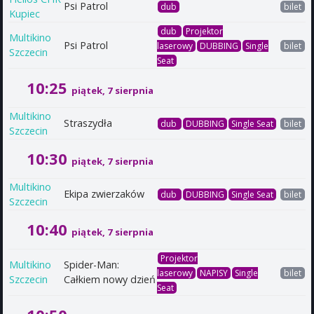
Psi Patrol
dub
bilet
Kupiec
dub
Projektor
Multikino
Psi Patrol
laserowy
DUBBING
Single
bilet
Szczecin
Seat
10:25
piątek, 7 sierpnia
Multikino
Straszydła
dub
DUBBING
Single Seat
bilet
Szczecin
10:30
piątek, 7 sierpnia
Multikino
Ekipa zwierzaków
dub
DUBBING
Single Seat
bilet
Szczecin
10:40
piątek, 7 sierpnia
Projektor
Multikino
Spider-Man:
laserowy
NAPISY
Single
bilet
Szczecin
Całkiem nowy dzień
Seat