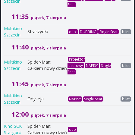
Szczecin
Seat
11:35
piątek, 7 sierpnia
Multikino
Straszydła
dub
DUBBING
Single Seat
bilet
Szczecin
11:40
piątek, 7 sierpnia
Projektor
Multikino
Spider-Man:
laserowy
NAPISY
Single
bilet
Szczecin
Całkiem nowy dzień
Seat
11:45
piątek, 7 sierpnia
Multikino
Odyseja
NAPISY
Single Seat
bilet
Szczecin
12:00
piątek, 7 sierpnia
Kino SCK
Spider-Man:
dub
Stargard
Całkiem nowy dzień