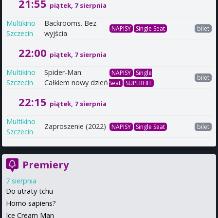
21:55
piątek, 7 sierpnia
Multikino
Backrooms. Bez
NAPISY
Single Seat
bilet
Szczecin
wyjścia
22:00
piątek, 7 sierpnia
Multikino
Spider-Man:
NAPISY
Single
bilet
Szczecin
Całkiem nowy dzień
Seat
SUPERHIT
22:15
piątek, 7 sierpnia
Multikino
Zaproszenie (2022)
NAPISY
Single Seat
bilet
Szczecin
Premiery
7 sierpnia
Do utraty tchu
Homo sapiens?
Ice Cream Man