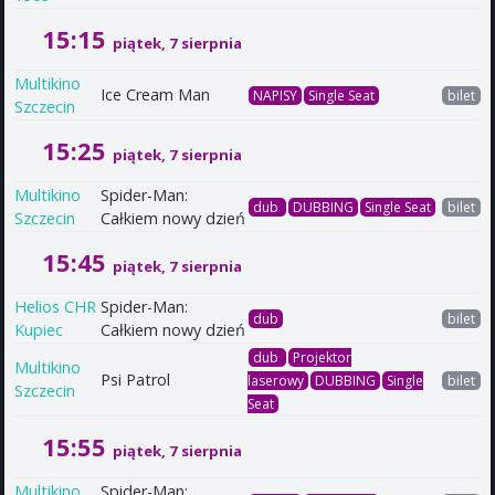
15:15
piątek, 7 sierpnia
Multikino
Ice Cream Man
NAPISY
Single Seat
bilet
Szczecin
15:25
piątek, 7 sierpnia
Multikino
Spider-Man:
dub
DUBBING
Single Seat
bilet
Szczecin
Całkiem nowy dzień
15:45
piątek, 7 sierpnia
Helios CHR
Spider-Man:
dub
bilet
Kupiec
Całkiem nowy dzień
dub
Projektor
Multikino
Psi Patrol
laserowy
DUBBING
Single
bilet
Szczecin
Seat
15:55
piątek, 7 sierpnia
Multikino
Spider-Man: