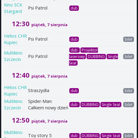
Kino SCK
Psi Patrol
dub
Stargard
12:30
piątek, 7 sierpnia
Helios CHR
Psi Patrol
dub
bilet
Kupiec
dub
Projektor
Multikino
Psi Patrol
laserowy
DUBBING
Single
bilet
Szczecin
Seat
12:40
piątek, 7 sierpnia
Helios CHR
Straszydła
dub
bilet
Kupiec
Multikino
Spider-Man:
dub
DUBBING
Single Seat
bilet
Szczecin
Całkiem nowy dzień
12:50
piątek, 7 sierpnia
Multikino
Toy story 5
dub
DUBBING
Single Seat
bilet