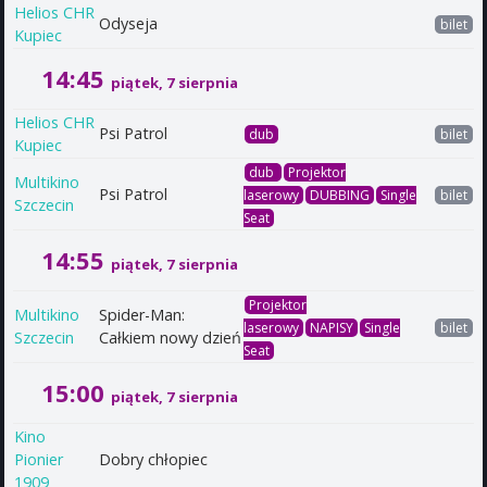
Helios CHR
Odyseja
bilet
Kupiec
14:45
piątek, 7 sierpnia
Helios CHR
Psi Patrol
dub
bilet
Kupiec
dub
Projektor
Multikino
Psi Patrol
laserowy
DUBBING
Single
bilet
Szczecin
Seat
14:55
piątek, 7 sierpnia
Projektor
Multikino
Spider-Man:
laserowy
NAPISY
Single
bilet
Szczecin
Całkiem nowy dzień
Seat
15:00
piątek, 7 sierpnia
Kino
Pionier
Dobry chłopiec
1909