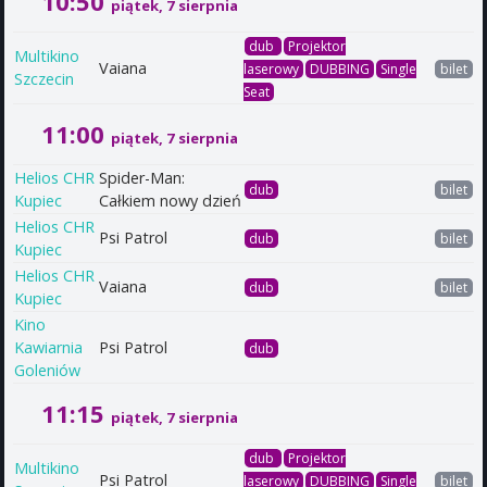
10:50
piątek, 7 sierpnia
dub
Projektor
Multikino
Vaiana
laserowy
DUBBING
Single
bilet
Szczecin
Seat
11:00
piątek, 7 sierpnia
Helios CHR
Spider-Man:
dub
bilet
Kupiec
Całkiem nowy dzień
Helios CHR
Psi Patrol
dub
bilet
Kupiec
Helios CHR
Vaiana
dub
bilet
Kupiec
Kino
Kawiarnia
Psi Patrol
dub
Goleniów
11:15
piątek, 7 sierpnia
dub
Projektor
Multikino
Psi Patrol
laserowy
DUBBING
Single
bilet