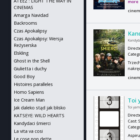
ATEEZ : LIGHT THE WAY IN
more
CINEMAS
cinem
Amarga Navidad
Backrooms
Czas Apokalipsy
Kand
Czas Apokalipsy: Wersja
Kandyda
Reżyserska
Direct
Elskling
Categ
Ghost in the Shell
Trzech
Giulietta i duchy
nakręc
Good Boy
cinem
Histoires paralleles
Homo Sapiens
Toi 
Ice Cream Man
Jak daleko stąd jak blisko
Toi yam
Direct
KATSEYE: WILD HEARTS
Cast: 
Kandydaci śmierci
Categ
La vita va cosi
Aspiru
Le cose non dette