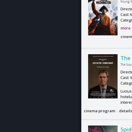
Young 
Direct
Cast: 
Categ
more
cinem
The 
The Sou
Direct
Cast: 
Categ
Luciu
hotelu
intere
cinema program
|
detail
Spi