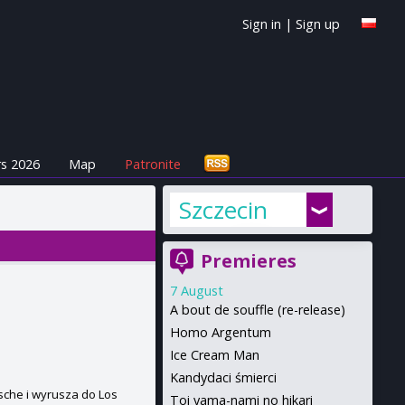
Sign in
|
Sign up
s 2026
Map
Patronite
Szczecin
Premieres
7 August
A bout de souffle (re-release)
Homo Argentum
Ice Cream Man
Kandydaci śmierci
sche i wyrusza do Los
Toi yama-nami no hikari