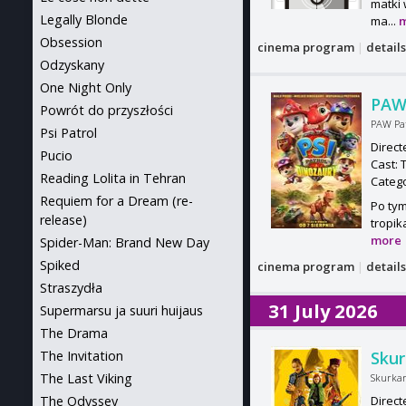
matki 
Legally Blonde
ma...
Obsession
cinema program
|
detail
Odzyskany
One Night Only
PAW 
Powrót do przyszłości
PAW Pat
Psi Patrol
Direct
Pucio
Cast: 
Reading Lolita in Tehran
Categ
Requiem for a Dream (re-
Po tym
release)
tropik
more
Spider-Man: Brand New Day
Spiked
cinema program
|
detail
Straszydła
31 July 2026
Supermarsu ja suuri huijaus
The Drama
The Invitation
Skur
The Last Viking
Skurkar
The Odyssey
Direct