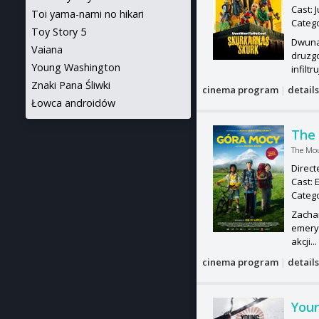
Cast: 
Toi yama-nami no hikari
Categ
Toy Story 5
Dwunas
Vaiana
druzg
Young Washington
infiltru
Znaki Pana Śliwki
cinema program
|
detail
Łowca androidów
The
The Mo
Direct
Cast: 
Categ
Zacha
emeryt
akcji..
cinema program
|
detail
You