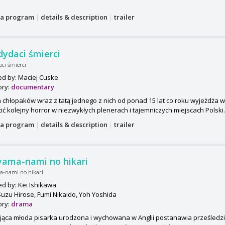
a program
|
details & description
|
trailer
ydaci śmierci
ci śmierci
ed by: Maciej Cuske
ory:
documentary
 chłopaków wraz z tatą jednego z nich od ponad 15 lat co roku wyjeżdża 
ić kolejny horror w niezwykłych plenerach i tajemniczych miejscach Polski. 
a program
|
details & description
|
trailer
yama-nami no hikari
a-nami no hikari
ed by: Kei Ishikawa
Suzu Hirose, Fumi Nikaido, Yoh Yoshida
ory:
drama
jąca młoda pisarka urodzona i wychowana w Anglii postanawia prześledzić