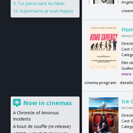
Angele
Toi yama-nami no hikari
Supermarsu ja suuri huijaus
cinem
Hom
Homo 
Direct
Cast: 
Categ
Film s
Guille
more
cinema program
|
detail
Ice
Now in cinemas
Ice Cr
A Chronicle of Amorous
Direct
Incidents
Cast: 
A bout de souffle (re-release)
Categ