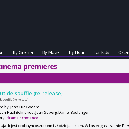
on
By Cinema
By Movie
By Hour
For Kids
Oscar
cinema premieres
ut de souffle (re-release)
e souffle (re-release)
ed by: Jean-Luc Godard
Jean-Paul Belmondo, Jean Seberg, Daniel Boulanger
ory:
drama
/
romance
Lujack jest drobnym oszustem i złodziejaszkiem. W Las Vegas kradnie Por