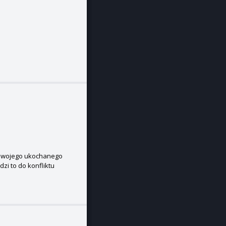
 swojego ukochanego
zi to do konfliktu