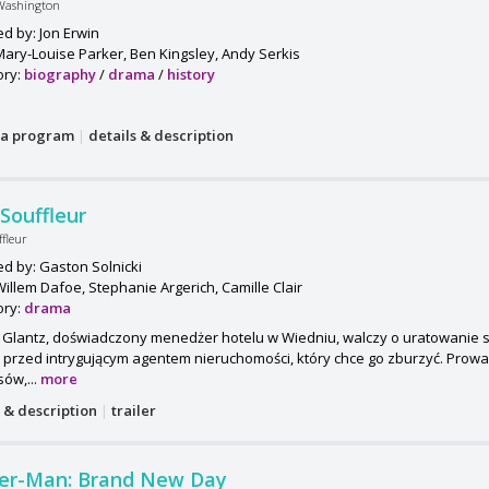
Washington
ed by: Jon Erwin
Mary-Louise Parker, Ben Kingsley, Andy Serkis
ory:
biography
/
drama
/
history
a program
|
details & description
Souffleur
ffleur
ed by: Gaston Solnicki
Willem Dafoe, Stephanie Argerich, Camille Clair
ory:
drama
s Glantz, doświadczony menedżer hotelu w Wiedniu, walczy o uratowanie
 przed intrygującym agentem nieruchomości, który chce go zburzyć. Prowad
sów,...
more
s & description
|
trailer
der-Man: Brand New Day