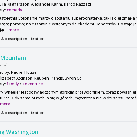
Julia Ragnarsson, Alexander Karim, Kardo Razzazi
ory:
comedy
toletnia Stephanie marzy o zostaniu superbohaterką, tak jak jej zmarła 
ocącą porażkę na egzaminie wstępnym do Akademii Bohaterów. Dostaje je
jąc...
more
s & description
|
trailer
 Mountain
untain
ed by: Rachel House
Elizabeth Atkinson, Reuben Francis, Byron Coll
ory:
family
/
adventure
ry Wheeler jest doświadczonym górskim przewodnikiem, coraz poważniej
urze. Gdy samolot rozbija się w górach, mężczyzna nie widzi sensu nara
.
more
s & description
|
trailer
ng Washington