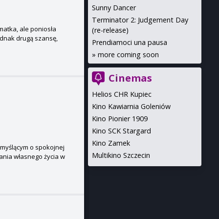
Sunny Dancer
Terminator 2: Judgement Day
matka, ale poniosła
(re-release)
dnak drugą szansę,
Prendiamoci una pausa
»
more coming soon
Cinemas
Helios CHR Kupiec
Kino Kawiarnia Goleniów
Kino Pionier 1909
Kino SCK Stargard
Kino Zamek
 myślącym o spokojnej
Multikino Szczecin
żania własnego życia w