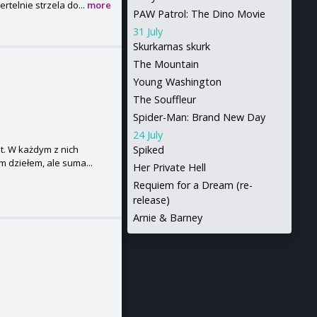
rtelnie strzela do...
more
PAW Patrol: The Dino Movie
31 July
Skurkarnas skurk
The Mountain
Young Washington
The Souffleur
Spider-Man: Brand New Day
24 July
ut. W każdym z nich
Spiked
m dziełem, ale suma...
Her Private Hell
Requiem for a Dream (re-
release)
Arnie & Barney