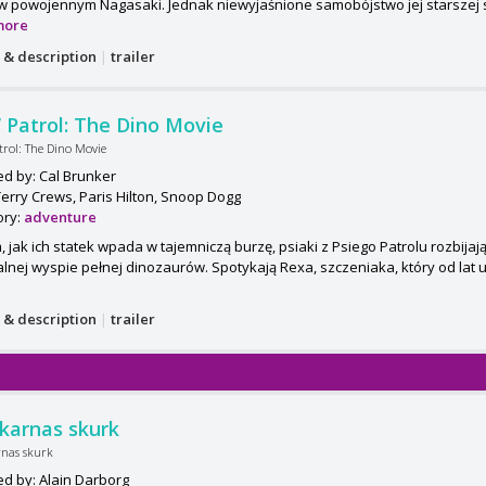
w powojennym Nagasaki. Jednak niewyjaśnione samobójstwo jej starszej s
more
s & description
|
trailer
Patrol: The Dino Movie
rol: The Dino Movie
ed by: Cal Brunker
Terry Crews, Paris Hilton, Snoop Dogg
ory:
adventure
, jak ich statek wpada w tajemniczą burzę, psiaki z Psiego Patrolu rozbijaj
alnej wyspie pełnej dinozaurów. Spotykają Rexa, szczeniaka, który od lat utk
s & description
|
trailer
karnas skurk
nas skurk
ed by: Alain Darborg