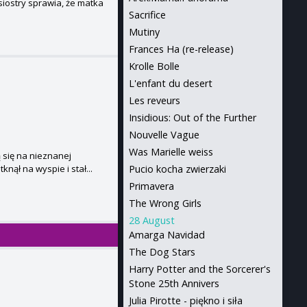
iostry sprawia, że matka
Sacrifice
Mutiny
Frances Ha (re-release)
Krolle Bolle
L'enfant du desert
Les reveurs
Insidious: Out of the Further
Nouvelle Vague
Was Marielle weiss
ą się na nieznanej
nął na wyspie i stał...
Pucio kocha zwierzaki
Primavera
The Wrong Girls
28 August
Amarga Navidad
The Dog Stars
Harry Potter and the Sorcerer's
Stone 25th Annivers
Julia Pirotte - piękno i siła