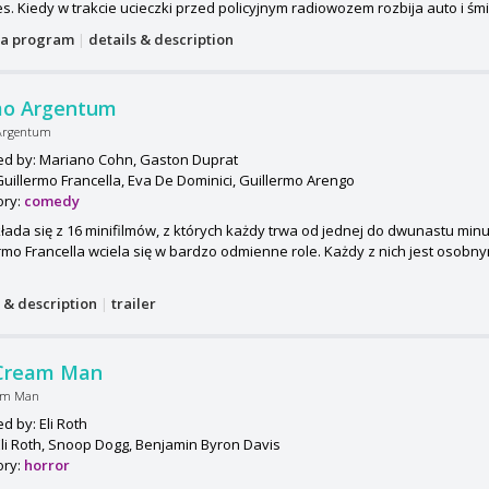
s. Kiedy w trakcie ucieczki przed policyjnym radiowozem rozbija auto i śmie
a program
|
details & description
o Argentum
Argentum
ed by: Mariano Cohn, Gaston Duprat
Guillermo Francella, Eva De Dominici, Guillermo Arengo
ory:
comedy
kłada się z 16 minifilmów, z których każdy trwa od jednej do dwunastu min
rmo Francella wciela się w bardzo odmienne role. Każdy z nich jest osobny
s & description
|
trailer
 Cream Man
eam Man
ed by: Eli Roth
Eli Roth, Snoop Dogg, Benjamin Byron Davis
ory:
horror