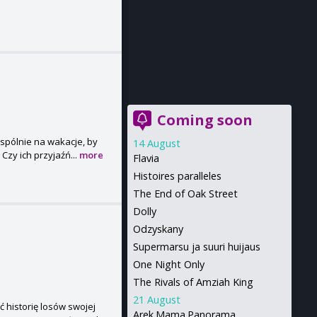
Coming soon
wspólnie na wakacje, by
14 August
Czy ich przyjaźń...
more
Flavia
Histoires paralleles
The End of Oak Street
Dolly
Odzyskany
Supermarsu ja suuri huijaus
One Night Only
The Rivals of Amziah King
21 August
 historię losów swojej
Arek.Mama.Panorama