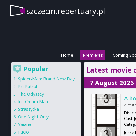
szczecin.repertuary.pl
Home
Premieres
Coming So
Popular
Latest movie 
Spider-Man: Brand New Day
7 August 2026
Psi Patrol
The Odyssey
A bo
Ice Cream Man
A bout d
Straszydła
Direct
One Night Only
Cast: 
Vaiana
Categ
Pucio
Jesse 