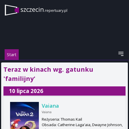
szczecin
.repertuary.pl
Start
Teraz w kinach wg. gatunku
'familijny'
10 lipca 2026
Vaiana
Vaiana
Reżyseria: Thomas Kail
Obsada: Catherine Laga'aia, Dwayne Johnson,