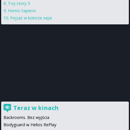
Toy story 5
Homo Sapiens
Pejzaż w kolorze sepii
Teraz w kinach
Backrooms. Bez wyjścia
Bodyguard w Helios RePlay