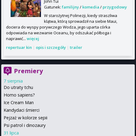
John Tui
Gatunek:
familijny
/
komedia
/
przygodowy
W starożytnej Polinezji, kiedy straszliwa
klątwa, którą sprowadził na siebie Maui,
dociera do wyspy porywczego Wodza, jego uparta córka
odpowiada na wezwanie Oceanu, by odszukać półboga i
naprawić...
więcej
repertuar kin
|
opis i szczegóły
|
trailer
Premiery
7 sierpnia
Do utraty tchu
Homo sapiens?
Ice Cream Man
Kandydaci śmierci
Pejzaż w kolorze sepii
Psi patrol i dinozaury
31 lipca